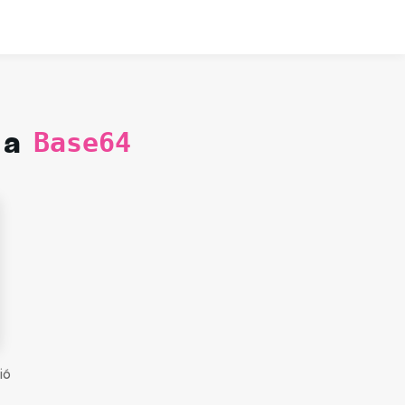
 a
Base64
ió