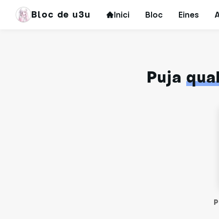
Bloc de u3u
Inici
Bloc
Eines
Puja
qual
P